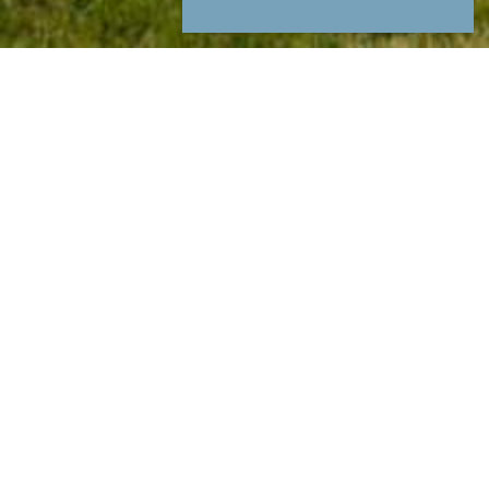
Über uns
Unser Merlischachen
ein EinwohnerInnen Verein
für
alle Menschen in Merlischachen.
Er kümmert sich zum einen um die Interessen im
Dorf: Themen wie aktive Gestaltung des Dorflebens,
Organisation und Koordination verschiedener
Veranstaltungen
, Betrieb des Bade- und Seekiosks,
Unterhalt von Grillstellen und den Erhalt von
Infrastrukturen.